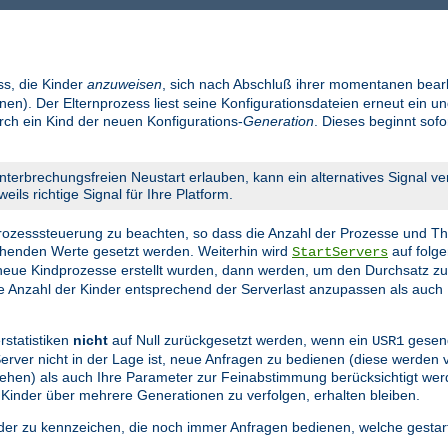
ss, die Kinder
anzuweisen
, sich nach Abschluß ihrer momentanen bear
en). Der Elternprozess liest seine Konfigurationsdateien erneut ein un
urch ein Kind der neuen Konfigurations-
Generation
. Dieses beginnt sof
nterbrechungsfreien Neustart erlauben, kann ein alternatives Signal v
eils richtige Signal für Ihre Platform.
 Prozesssteuerung zu beachten, so dass die Anzahl der Prozesse und Th
echenden Werte gesetzt werden. Weiterhin wird
auf folge
StartServers
eue Kindprozesse erstellt wurden, dann werden, um den Durchsatz z
die Anzahl der Kinder entsprechend der Serverlast anzupassen als auch 
rstatistiken
nicht
auf Null zurückgesetzt werden, wenn ein
gesend
USR1
 Server nicht in der Lage ist, neue Anfragen zu bedienen (diese werden
n gehen) als auch Ihre Parameter zur Feinabstimmung berücksichtigt we
 Kinder über mehrere Generationen zu verfolgen, erhalten bleiben.
nder zu kennzeichen, die noch immer Anfragen bedienen, welche gestar