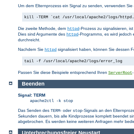
Um dem Elternprozess ein Signal zu senden, verwenden Sie e
kill -TERM `cat /usr/local/apache2/logs/httpd
Die zweite Methode, dem
-Prozess zu signalisieren, i
httpd
Dies sind Argumente des
-Programms, es wird jedoch 
httpd
durchreicht.
Nachdem Sie
signalisiert haben, können Sie dessen F
httpd
tail -f /usr/local/apache2/logs/error_log
Passen Sie diese Beispiele entsprechend Ihren
ServerRoot
Beenden
Signal: TERM
apache2ctl -k stop
Das Senden des
- oder
-Signals an den Elternproz
TERM
stop
Sekunden dauern, bis alle Kindprozesse komplett beendet sin
abgebrochen. Es werden keine weiteren Anfragen mehr bedie
Unterbrechungsfreier Neustart