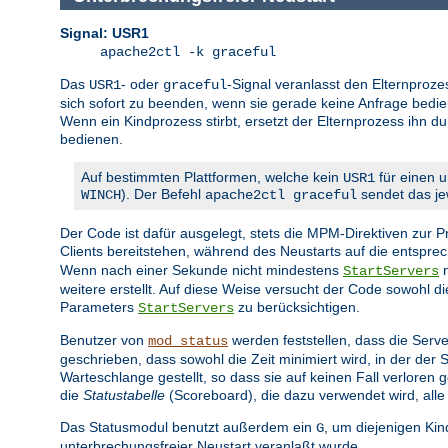
Signal: USR1
apache2ctl -k graceful
Das
- oder
-Signal veranlasst den Elternproze
USR1
graceful
sich sofort zu beenden, wenn sie gerade keine Anfrage bedien
Wenn ein Kindprozess stirbt, ersetzt der Elternprozess ihn d
bedienen.
Auf bestimmten Plattformen, welche kein
für einen u
USR1
). Der Befehl
sendet das jew
WINCH
apache2ctl graceful
Der Code ist dafür ausgelegt, stets die MPM-Direktiven zur
Clients bereitstehen, während des Neustarts auf die entspr
Wenn nach einer Sekunde nicht mindestens
n
StartServers
weitere erstellt. Auf diese Weise versucht der Code sowohl 
Parameters
zu berücksichtigen.
StartServers
Benutzer von
werden feststellen, dass die Serve
mod_status
geschrieben, dass sowohl die Zeit minimiert wird, in der der
Warteschlange gestellt, so dass sie auf keinen Fall verlore
die
Statustabelle
(Scoreboard), die dazu verwendet wird, alle
Das Statusmodul benutzt außerdem ein
, um diejenigen Ki
G
unterbrechungsfreier Neustart veranlaßt wurde.