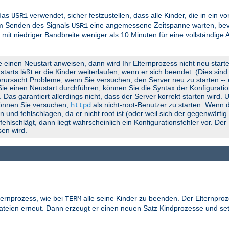
 das
verwendet, sicher festzustellen, dass alle Kinder, die in ein 
USR1
em Senden des Signals
eine angemessene Zeitspanne warten, bevo
USR1
 mit niedriger Bandbreite weniger als 10 Minuten für eine vollständige
e einen Neustart anweisen, dann wird Ihr Elternprozess nicht neu start
rts läßt er die Kinder weiterlaufen, wenn er sich beendet. (Dies sind d
rursacht Probleme, wenn Sie versuchen, den Server neu zu starten -- er
 Sie einen Neustart durchführen, können Sie die Syntax der Konfigurati
). Das garantiert allerdings nicht, dass der Server korrekt starten wird.
können Sie versuchen,
als nicht-root-Benutzer zu starten. Wenn d
httpd
 und fehlschlagen, da er nicht root ist (oder weil sich der gegenwärti
lschlägt, dann liegt wahrscheinlich ein Konfigurationsfehler vor. Der
en wird.
ternprozess, wie bei
alle seine Kinder zu beenden. Der Elternproz
TERM
gdateien erneut. Dann erzeugt er einen neuen Satz Kindprozesse und se