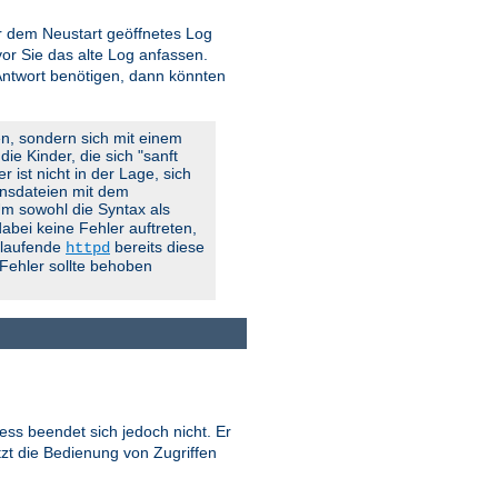
vor dem Neustart geöffnetes Log
r Sie das alte Log anfassen.
 Antwort benötigen, dann könnten
en, sondern sich mit einem
ie Kinder, die sich "sanft
 ist nicht in der Lage, sich
onsdateien mit dem
 Um sowohl die Syntax als
abei keine Fehler auftreten,
g laufende
bereits diese
httpd
 Fehler sollte behoben
ess beendet sich jedoch nicht. Er
tzt die Bedienung von Zugriffen