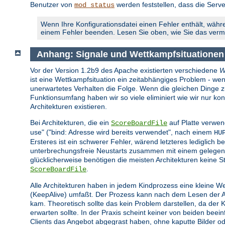
Benutzer von
werden feststellen, dass die Serve
mod_status
Wenn Ihre Konfigurationsdatei einen Fehler enthält, währe
einem Fehler beenden. Lesen Sie oben, wie Sie das ver
Anhang: Signale und Wettkampfsituationen
Vor der Version 1.2b9 des Apache existierten verschiedene
W
ist eine Wettkampfsituation ein zeitabhängiges Problem - wen
unerwartetes Verhalten die Folge. Wenn die gleichen Dinge zur 
Funktionsumfang haben wir so viele eliminiert wie wir nur 
Architekturen existieren.
Bei Architekturen, die ein
auf Platte verwen
ScoreBoardFile
use" ("bind: Adresse wird bereits verwendet", nach einem
HU
Ersteres ist ein schwerer Fehler, wärend letzteres lediglich be
unterbrechungsfreie Neustarts zusammen mit einem gelegent
glücklicherweise benötigen die meisten Architekturen keine St
.
ScoreBoardFile
Alle Architekturen haben in jedem Kindprozess eine kleine W
(KeepAlive) umfaßt. Der Prozess kann nach dem Lesen der Anf
kam. Theoretisch sollte das kein Problem darstellen, da der
erwarten sollte. In der Praxis scheint keiner von beiden bee
Clients das Angebot abgegrast haben, ohne kaputte Bilder o