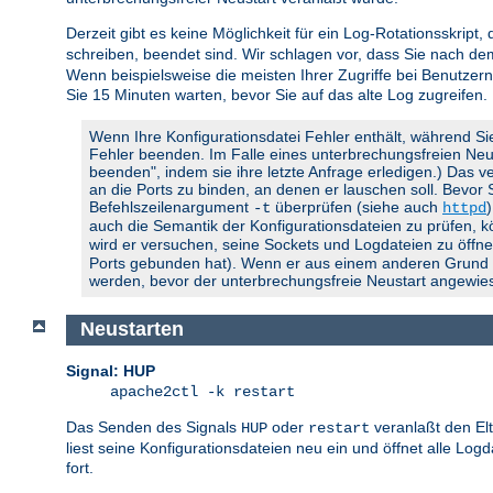
Derzeit gibt es keine Möglichkeit für ein Log-Rotationsskript,
schreiben, beendet sind. Wir schlagen vor, dass Sie nach d
Wenn beispielsweise die meisten Ihrer Zugriffe bei Benutzern
Sie 15 Minuten warten, bevor Sie auf das alte Log zugreifen.
Wenn Ihre Konfigurationsdatei Fehler enthält, während Si
Fehler beenden. Im Falle eines unterbrechungsfreien Neusta
beenden", indem sie ihre letzte Anfrage erledigen.) Das ve
an die Ports zu binden, an denen er lauschen soll. Bevor
Befehlszeilenargument
überprüfen (siehe auch
-t
httpd
auch die Semantik der Konfigurationsdateien zu prüfen, 
wird er versuchen, seine Sockets und Logdateien zu öffnen
Ports gebunden hat). Wenn er aus einem anderen Grund feh
werden, bevor der unterbrechungsfreie Neustart angewies
Neustarten
Signal: HUP
apache2ctl -k restart
Das Senden des Signals
oder
veranlaßt den El
HUP
restart
liest seine Konfigurationsdateien neu ein und öffnet alle Lo
fort.