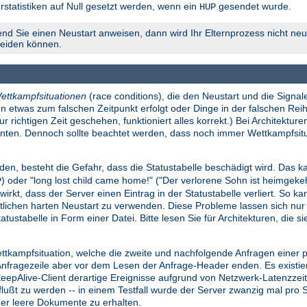
rstatistiken auf Null gesetzt werden, wenn ein
gesendet wurde.
HUP
nd Sie einen Neustart anweisen, dann wird Ihr Elternprozess nicht neu 
meiden können.
ettkampfsituationen
(race conditions), die den Neustart und die Signale
n etwas zum falschen Zeitpunkt erfolgt oder Dinge in der falschen Reih
richtigen Zeit geschehen, funktioniert alles korrekt.) Bei Architekture
konnten. Dennoch sollte beachtet werden, dass noch immer Wettkampfsi
den, besteht die Gefahr, dass die Statustabelle beschädigt wird. Das ka
) oder "long lost child came home!" ("Der verlorene Sohn ist heimgek
P
wirkt, dass der Server einen Eintrag in der Statustabelle verliert. So k
lichen harten Neustart zu verwenden. Diese Probleme lassen sich nu
atustabelle in Form einer Datei. Bitte lesen Sie für Architekturen, die 
ettkampfsituation, welche die zweite und nachfolgende Anfragen einer
ragezeile aber vor dem Lesen der Anfrage-Header enden. Es existiert e
 KeepAlive-Client derartige Ereignisse aufgrund von Netzwerk-Latenzze
influßt zu werden -- in einem Testfall wurde der Server zwanzig mal pr
der leere Dokumente zu erhalten.