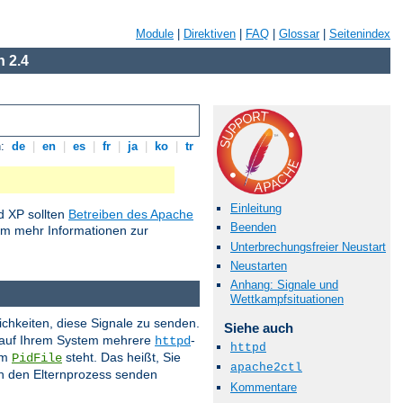
Module
|
Direktiven
|
FAQ
|
Glossar
|
Seitenindex
 2.4
n:
de
|
en
|
es
|
fr
|
ja
|
ko
|
tr
Einleitung
 XP sollten
Betreiben des Apache
Beenden
um mehr Informationen zur
Unterbrechungsfreier Neustart
Neustarten
Anhang: Signale und
Wettkampfsituationen
ichkeiten, diese Signale zu senden.
Siehe auch
s auf Ihrem System mehrere
-
httpd
httpd
im
steht. Das heißt, Sie
PidFile
apache2ctl
 an den Elternprozess senden
Kommentare