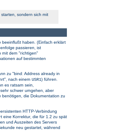
starten, sondern sich mit
 beeinflußt haben. (Einfach erklärt
enfolge passieren, ist
n mit dem "richtigen"
tuationen auf bestimmten
nn zu "bind: Address already in
ehrt", nach einem
) führen.
USR1
ann es ratsam sein,
r sehr schwer umgehen, aber
sie benötigen, die Dokumentation zu
 persistenten HTTP-Verbindung
ine Korrektur, die für 1.2 zu spät
iten und Auszeiten des Servers
o Sekunde neu gestartet, während