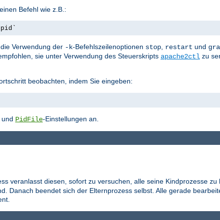
inen Befehl wie z.B.:
.pid`
st die Verwendung der
-Befehlszeilenoptionen
,
und
-k
stop
restart
gra
empfohlen, sie unter Verwendung des Steuerskripts
zu se
apache2ctl
ortschritt beobachten, indem Sie eingeben:
- und
-Einstellungen an.
PidFile
ess veranlasst diesen, sofort zu versuchen, alle seine Kindprozesse zu
d. Danach beendet sich der Elternprozess selbst. Alle gerade bearbei
nt.