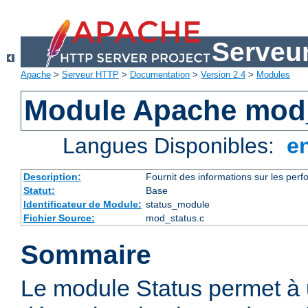
Serveu
Apache
>
Serveur HTTP
>
Documentation
>
Version 2.4
>
Modules
Module Apache mod
Langues Disponibles:
e
Description:
Fournit des informations sur les perfo
Statut:
Base
Identificateur de Module:
status_module
Fichier Source:
mod_status.c
Sommaire
Le module Status permet à 