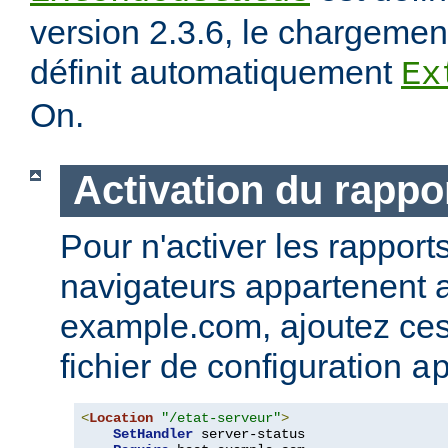
version 2.3.6, le chargeme
définit automatiquement
Ex
On.
Activation du rappor
Pour n'activer les rapport
navigateurs appartenent
example.com, ajoutez ces 
fichier de configuration
a
<
Location
"/etat-serveur"
>
SetHandler
 server-status
