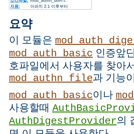
소스파일:
mod_authn_dbm.c
지원:
아파치 2.1 이후부터
요약
이 모듈은
mod_auth_dige
인증앞단
mod_auth_basic
호파일에서 사용자를 찾아서
과 기능이
mod_authn_file
이나
mod_auth_basic
mod
사용할때
AuthBasicProv
의
AuthDigestProvider
면 이 모듈을 사용한다.