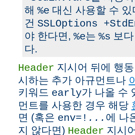
해
대신 사용할 수 있
%e
건
SSLOptions +StdE
야 한다면,
는
보다
%e
%s
다.
지시어 뒤에 행동
Header
시하는 추가 아규먼트나
키워드
가 나올 수 
early
먼트를 사용한 경우 해당
면 (혹은
에 나
env=!
...
지 않다면)
지시어
Header