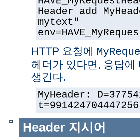
HAVE_MyRequestHea
Header add MyHead
mytext"
env=HAVE_MyReques
HTTP 요청에
MyRequ
헤더가 있다면, 응답에
생긴다.
MyHeader: D=37754
t=991424704447256
Header
지시어