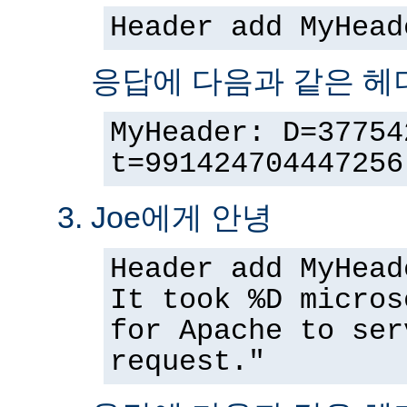
Header add MyHead
응답에 다음과 같은 헤
MyHeader: D=37754
t=991424704447256
Joe에게 안녕
Header add MyHead
It took %D micros
for Apache to ser
request."