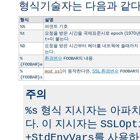
형식기술자는 다음과 같다
형식
설명
퍼센트 기호
%%
요청을 받은 시간을 국제표준시로 epoch (1970
%t
이 붙는다.
t=
요청을 받은 시간부터 헤더를 네트웍에 쓸때까지 걸
%D
는다.
환경변수
의 내용.
%
FOOBAR
{FOOBAR}e
이 동작한다면,
SSL 환경변수
의
%
mod_ssl
FOOBAR
{FOOBAR}s
주의
형식 지시자는 아파치 
%s
다. 이 지시자는
SSLOpt
를 사용하
+StdEnvVars