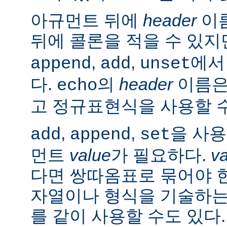
아규먼트 뒤에
header
이름
뒤에 콜론을 적을 수 있지
,
,
에서
append
add
unset
다.
의
header
이름은
echo
고 정규표현식을 사용할 수
,
,
을 사
add
append
set
먼트
value
가 필요하다.
v
다면 쌍따옴표로 묶어야 
자열이나 형식을 기술하는
를 같이 사용할 수도 있다