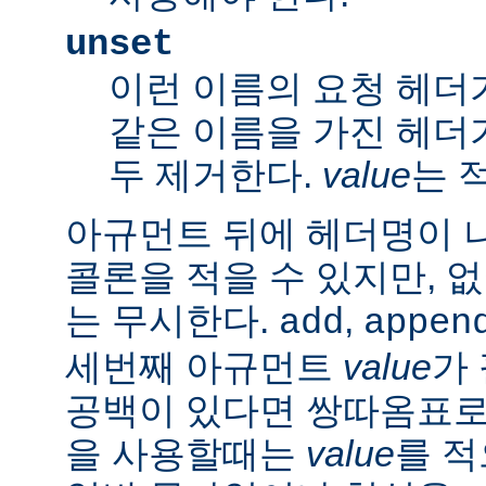
unset
이런 이름의 요청 헤더
같은 이름을 가진 헤더
두 제거한다.
value
는 
아규먼트 뒤에 헤더명이 
콜론을 적을 수 있지만, 
는 무시한다.
,
add
appen
세번째 아규먼트
value
가
공백이 있다면 쌍따옴표로 묶
을 사용할때는
value
를 적