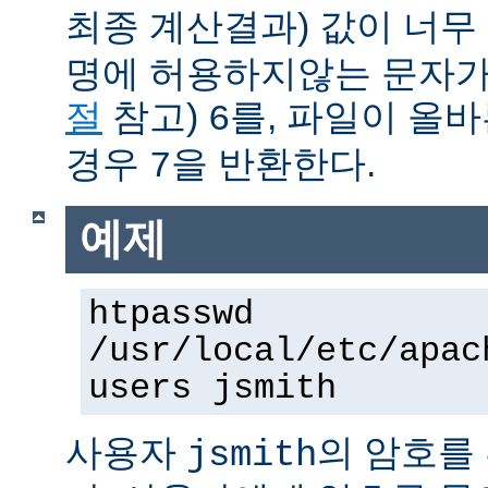
최종 계산결과) 값이 너무
명에 허용하지않는 문자가
절
참고)
를, 파일이 올
6
경우
을 반환한다.
7
예제
htpasswd
/usr/local/etc/apac
users jsmith
사용자
의 암호를
jsmith