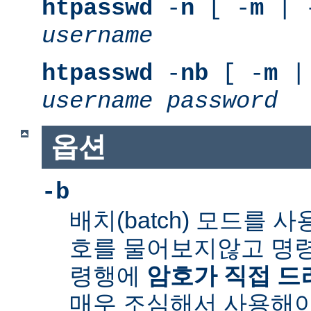
htpasswd
-
n
[ -
m
| 
username
htpasswd
-
nb
[ -
m
|
username
password
옵션
-b
배치(batch) 모드를 
호를 물어보지않고 명령
령행에
암호가 직접 
매우 조심해서 사용해야