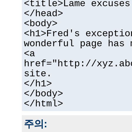
<title>Lame excuses
</head>
<body>
<h1>Fred's exceptio
wonderful page has 
<a
href="http://xyz.ab
site.
</h1>
</body>
</html>
주의: