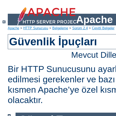
Apache 
Apache
>
HTTP Sunucusu
>
Belgeleme
>
Sürüm 2.4
>
Çeşitli Belgeler
Güvenlik İpuçları
Mevcut Dill
Bir HTTP Sunucusunu ayarl
edilmesi gerekenler ve bazı 
kısmen Apache’ye özel kıs
olacaktır.