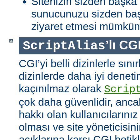
Sitenizin sizden başka 
sunucunuzu sizden baş
ziyaret etmesi mümkün 
’lı CG
ScriptAlias
CGI’yi belli dizinlerle sın
dizinlerde daha iyi denet
kaçınılmaz olarak
Scrip
çok daha güvenlidir, anca
hakkı olan kullanıcılarınız 
olması ve site yöneticisin
açıklarına karşı CGI betikl