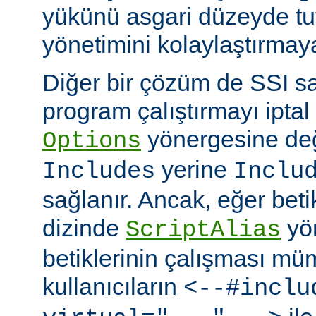
yükünü asgari düzeyde tu
yönetimini kolaylaştırmaya
Diğer bir çözüm de SSI sa
program çalıştırmayı iptal
yönergesine değ
Options
yerine
Includes
Inclu
sağlanır. Ancak, eğer bet
dizinde
yö
ScriptAlias
betiklerinin çalışması mü
kullanıcıların
<--#inclu