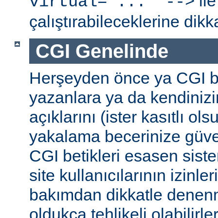
ile
virtual="..." -->
çalıştırabileceklerine dikk
CGI Genelinde
Herşeyden önce ya CGI be
yazanlara ya da kendinizi
açıklarını (ister kasıtlı ols
yakalama becerinize güv
CGI betikleri esasen sist
site kullanıcılarının izinleri
bakımdan dikkatle denenm
oldukça tehlikeli olabilirler