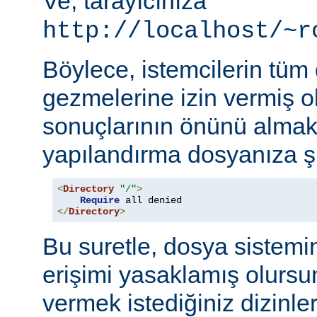
Ve, tarayıcınıza
http://localhost/~r
Böylece, istemcilerin tüm
gezmelerine izin vermiş o
sonuçlarının önünü almak
yapılandırma dosyanıza şu
<
Directory
"/"
>
Require
</
Directory
>
Bu suretle, dosya sistemi
erişimi yasaklamış olursu
vermek istediğiniz dizinle