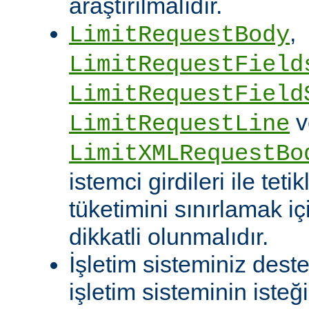
araştırılmalıdır.
,
LimitRequestBody
LimitRequestField
LimitRequestField
v
LimitRequestLine
LimitXMLRequestBo
istemci girdileri ile te
tüketimini sınırlamak iç
dikkatli olunmalıdır.
İşletim sisteminiz deste
işletim sisteminin isteğ