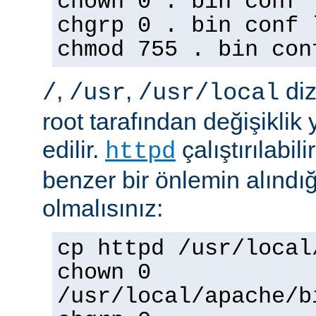
chown 0 . bin conf 
chgrp 0 . bin conf 
chmod 755 . bin con
,
,
diz
/
/usr
/usr/local
root tarafından değişiklik
edilir.
çalıştırılabil
httpd
benzer bir önlemin alınd
olmalısınız:
cp httpd /usr/local
chown 0
/usr/local/apache/b