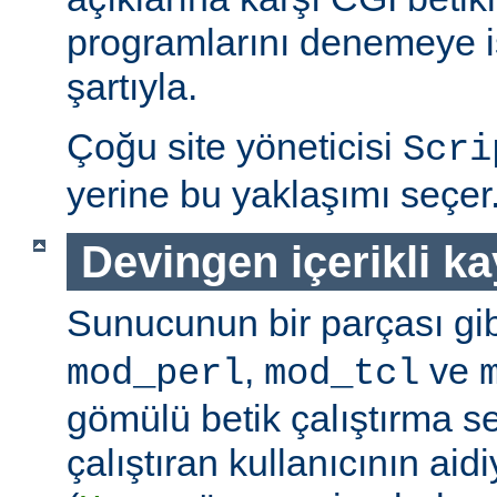
programlarını denemeye is
şartıyla.
Çoğu site yöneticisi
Scri
yerine bu yaklaşımı seçer
Devingen içerikli k
Sunucunun bir parçası gib
,
ve
mod_perl
mod_tcl
gömülü betik çalıştırma 
çalıştıran kullanıcının aidi