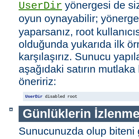
yönergesi de si
UserDir
oyun oynayabilir; yönerg
yaparsanız, root kullanıc
olduğunda yukarıda ilk ör
karşılaşırız. Sunucu yap
aşağıdaki satırın mutlaka
öneririz:
UserDir
 disabled root
Günlüklerin İzlenme
Sunucunuzda olup biteni