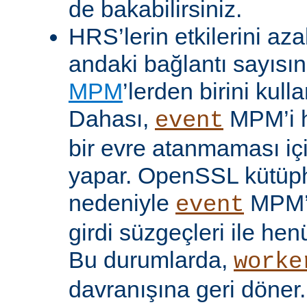
de bakabilirsiniz.
HRS’lerin etkilerini aza
andaki bağlantı sayısını
MPM
’lerden birini kulla
Dahası,
MPM’i h
event
bir evre atanmaması iç
yapar. OpenSSL kütüp
nedeniyle
MPM’
event
girdi süzgeçleri ile hen
Bu durumlarda,
worke
davranışına geri döner.