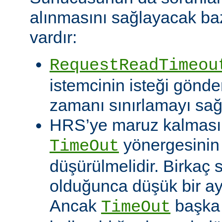
alınmasını sağlayacak baz
vardır:
RequestReadTimeou
istemcinin isteği gönde
zamanı sınırlamayı sağ
HRS’ye maruz kalması o
yönergesinin
TimeOut
düşürülmelidir. Birkaç
olduğunca düşük bir aya
Ancak
başka 
TimeOut