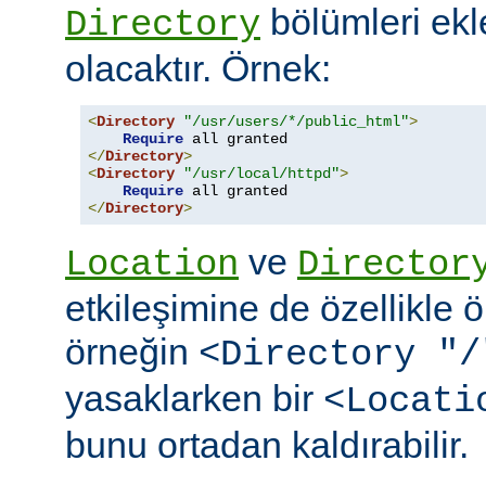
bölümleri ekl
Directory
olacaktır. Örnek:
<
Directory
"/usr/users/*/public_html"
>
Require
</
Directory
>
<
Directory
"/usr/local/httpd"
>
Require
</
Directory
>
ve
Location
Director
etkileşimine de özellikle 
örneğin
<Directory "/
yasaklarken bir
<Locati
bunu ortadan kaldırabilir.