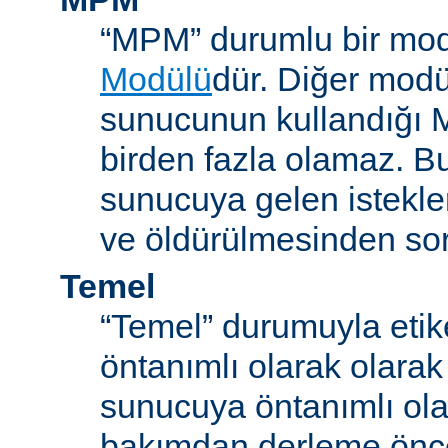
“MPM” durumlu bir mod
Modülü
dür. Diğer modül
sunucunun kullandığı 
birden fazla olamaz. B
sunucuya gelen istekle
ve öldürülmesinden so
Temel
“Temel” durumuyla etik
öntanımlı olarak olarak
sunucuya öntanımlı ola
bakımdan derleme önc