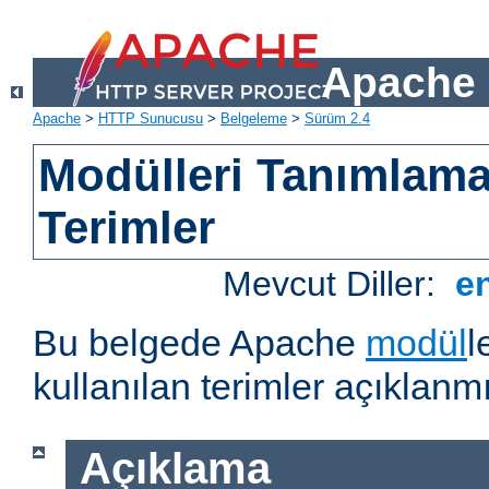
Apache 
Apache
>
HTTP Sunucusu
>
Belgeleme
>
Sürüm 2.4
Modülleri Tanımlama
Terimler
Mevcut Diller:
e
Bu belgede Apache
modül
l
kullanılan terimler açıklanmı
Açıklama