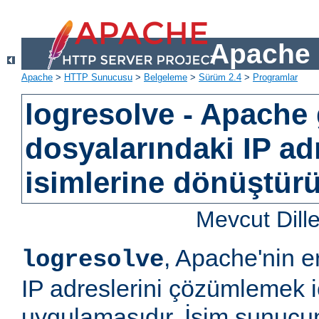
Apache 
Apache
>
HTTP Sunucusu
>
Belgeleme
>
Sürüm 2.4
>
Programlar
logresolve - Apache
dosyalarındaki IP ad
isimlerine dönüştürü
Mevcut Dill
, Apache'nin e
logresolve
IP adreslerini çözümlemek iç
uygulamasıdır. İsim sunucun