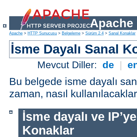
Apache 
Apache
>
HTTP Sunucusu
>
Belgeleme
>
Sürüm 2.4
>
Sanal Konaklar
İsme Dayalı Sanal K
Mevcut Diller:
de
|
e
Bu belgede isme dayalı san
zaman, nasıl kullanılacakları
İsme dayalı ve IP’ye
Konaklar