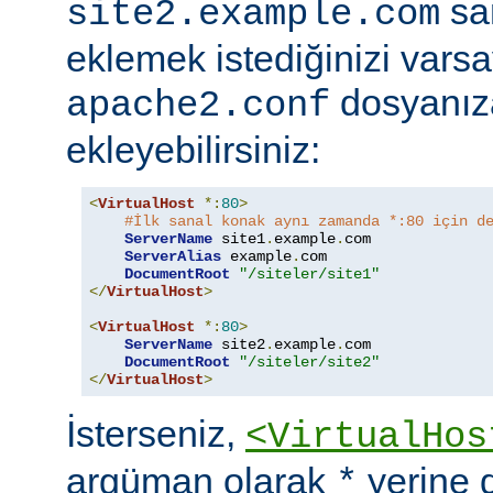
sa
site2.example.com
eklemek istediğinizi vars
dosyanıza
apache2.conf
ekleyebilirsiniz:
<
VirtualHost
*:
80
>
#İlk sanal konak aynı zamanda *:80 için d
ServerName
 site1
.
example
.
com

ServerAlias
 example
.
com

DocumentRoot
"/siteler/site1"
</
VirtualHost
>
<
VirtualHost
*:
80
>
ServerName
 site2
.
example
.
com

DocumentRoot
"/siteler/site2"
</
VirtualHost
>
İsterseniz,
<VirtualHos
argüman olarak
yerine 
*