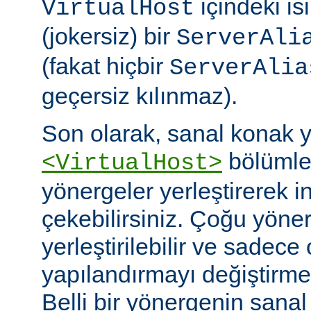
içindeki isi
VirtualHost
(jokersiz) bir
ServerAli
(fakat hiçbir
ServerAlia
geçersiz kılınmaz).
Son olarak, sanal konak 
bölümler
<VirtualHost>
yönergeler yerleştirerek i
çekebilirsiniz. Çoğu yöne
yerleştirilebilir ve sadece 
yapılandırmayı değiştirmek 
Belli bir yönergenin sana