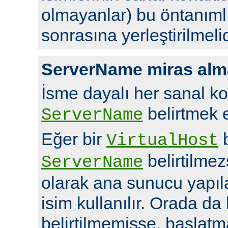
olmayanlar) bu öntanıml
sonrasına yerleştirilmelid
ServerName miras alm
İsme dayalı her sanal ko
belirtmek en
ServerName
Eğer bir
b
VirtualHost
belirtilme
ServerName
olarak ana sunucu yapı
isim kullanılır. Orada da
belirtilmemişse, başlatm