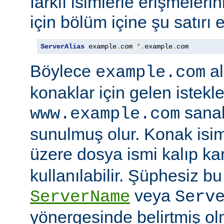
farklı isimlerle erişmeler
için bölüm içine şu satırı e
ServerAlias
 example
.
com 
*.
example
.
com
Böylece
al
example.com
konaklar için gelen istekl
sanal
www.example.com
sunulmuş olur. Konak isi
üzere dosya ismi kalıp kar
kullanılabilir. Şüphesiz bu 
veya
ServerName
Serv
yönergesinde belirtmiş ol