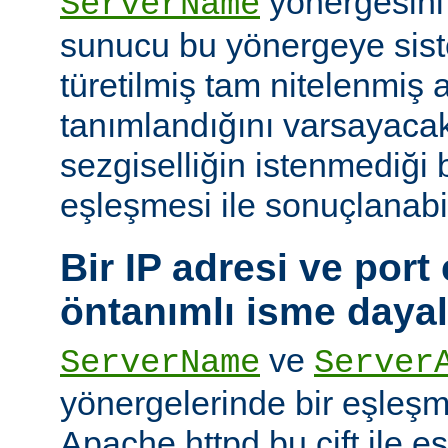
yönergesini
ServerName
sunucu bu yönergeye sis
türetilmiş tam nitelenmiş
tanımlandığını varsayacak
sezgiselliğin istenmediği 
eşleşmesi ile sonuçlanabi
Bir IP adresi ve port ç
öntanımlı isme daya
ve
ServerName
Server
yönergelerinde bir eşleş
Apache httpd bu çift ile 