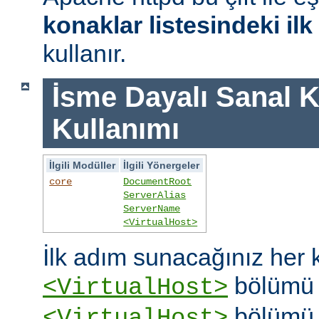
konaklar listesindeki il
kullanır.
İsme Dayalı Sanal K
Kullanımı
İlgili Modüller
İlgili Yönergeler
core
DocumentRoot
ServerAlias
ServerName
<VirtualHost>
İlk adım sunacağınız her k
bölümü o
<VirtualHost>
bölümü 
<VirtualHost>