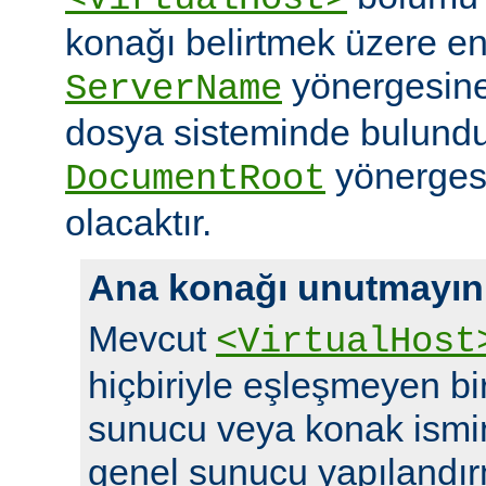
konağı belirtmek üzere en
yönergesine 
ServerName
dosya sisteminde bulundu
yönergesi
DocumentRoot
olacaktır.
Ana konağı unutmayın
Mevcut
<VirtualHost
hiçbiriyle eşleşmeyen bir 
sunucu veya konak ismi
genel sunucu yapılandırm